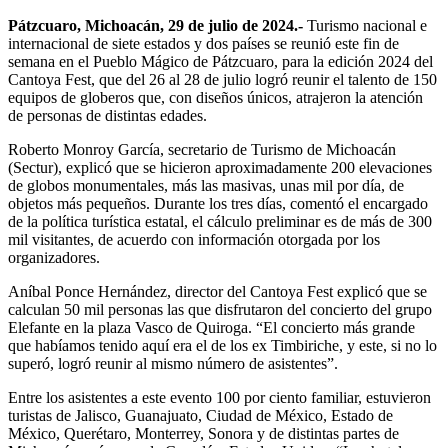
Pátzcuaro, Michoacán, 29 de julio de 2024.-
Turismo nacional e
internacional de siete estados y dos países se reunió este fin de
semana en el Pueblo Mágico de Pátzcuaro, para la edición 2024 del
Cantoya Fest, que del 26 al 28 de julio logró reunir el talento de 150
equipos de globeros que, con diseños únicos, atrajeron la atención
de personas de distintas edades.
Roberto Monroy García, secretario de Turismo de Michoacán
(Sectur), explicó que se hicieron aproximadamente 200 elevaciones
de globos monumentales, más las masivas, unas mil por día, de
objetos más pequeños. Durante los tres días, comentó el encargado
de la política turística estatal, el cálculo preliminar es de más de 300
mil visitantes, de acuerdo con información otorgada por los
organizadores.
Aníbal Ponce Hernández, director del Cantoya Fest explicó que se
calculan 50 mil personas las que disfrutaron del concierto del grupo
Elefante en la plaza Vasco de Quiroga. “El concierto más grande
que habíamos tenido aquí era el de los ex Timbiriche, y este, si no lo
superó, logró reunir al mismo número de asistentes”.
Entre los asistentes a este evento 100 por ciento familiar, estuvieron
turistas de Jalisco, Guanajuato, Ciudad de México, Estado de
México, Querétaro, Monterrey, Sonora y de distintas partes de